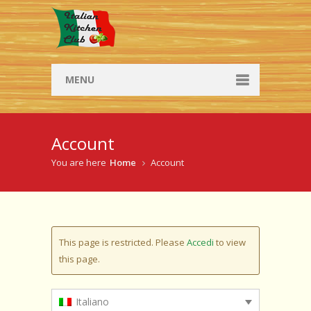
MENU
Cene sociali
Account
Cene sociali
You are here
Home
Account
Tutte le cene sociali
Workshops
Workshops
This page is restricted. Please
Accedi
to view
this page.
Tutti i workshops
Sfoglia le ricette
Italiano