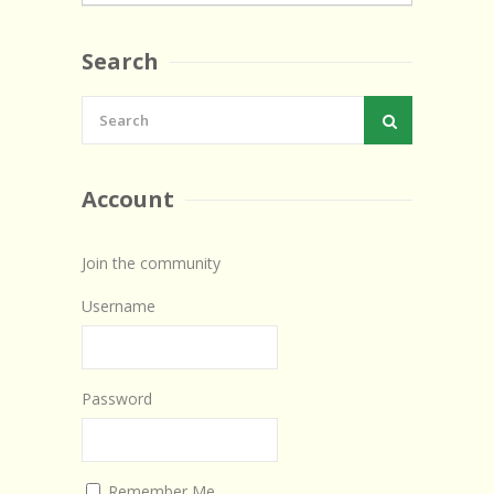
Sfoglia le ricette
Search
Invia la tua ricetta
Forum
Account
Account
le mie ricette
Account
Join the community
Login
Username
Password
Remember Me