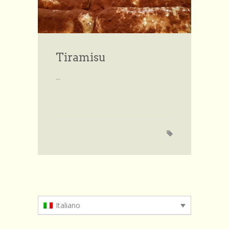
Sfoglia le ricette
Invia la tua ricetta
Forum
Tiramisu
Account
...
le mie ricette
Account
Login
Italiano