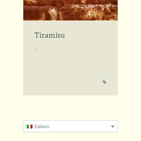
Sfoglia le ricette
Invia la tua ricetta
Forum
Tiramisu
Account
...
le mie ricette
Account
Login
Italiano